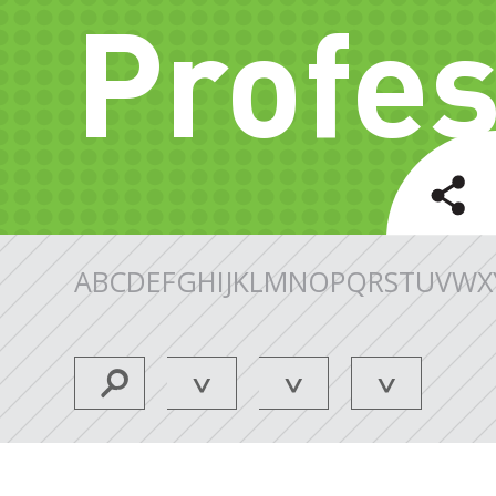
Profes
A
B
C
D
E
F
G
H
I
J
K
L
M
N
O
P
Q
R
S
T
U
V
W
X